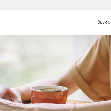
ÜBER U